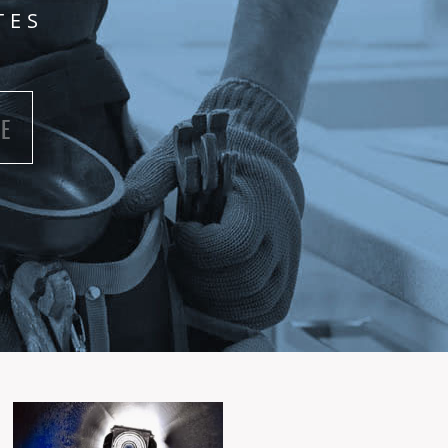
TES
E