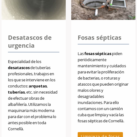
Desatascos de
Fosas sépticas
urgencia
Las
fosas sépticas
piden
periódicamente
Especialidad de los
mantenimiento y cuidados
desatascos
de tuberías
para evitar la proliferación
profesionales, trabajos en
de bacterias, o roturas y
los que se interviene en los
atascos que pueden originar
conductos:
arquetas
,
malos olores y
tuberías
, etc. sin necesidad
desagradables
de efectuar obras de
inundaciones. Para ello
albañilería. Utilizamos la
contamos con un camión
maquinaria más moderna
cuba que limpia y vacía las
para dar con el problema lo
fosas sépticas de Cornellà.
antes posible en toda
Cornellà.
Limpieza de fosas