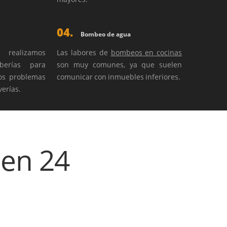
04.
Bombeo de agua
 realizamos
Las labores de
bombeos en cocinas
berías para
son muy comunes, ya que suelen
ros problemas
comunicar con inmuebles inferiores.
erías.
 en 24