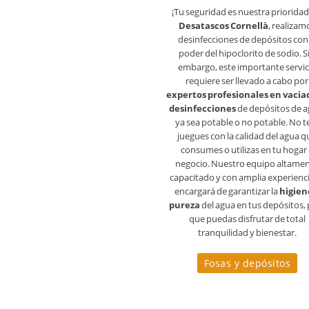
¡Tu seguridad es nuestra prioridad
Desatascos Cornellà
, realizam
desinfecciones de depósitos con 
poder del hipoclorito de sodio. S
embargo, este importante servic
requiere ser llevado a cabo por
expertos profesionales en vacia
desinfecciones
de depósitos de a
ya sea potable o no potable. No te
juegues con la calidad del agua q
consumes o utilizas en tu hogar
negocio. Nuestro equipo altame
capacitado y con amplia experienci
encargará de garantizar la
higien
pureza
del agua en tus depósitos,
que puedas disfrutar de total
tranquilidad y bienestar.
Fosas y depósitos