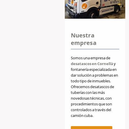
Nuestra
empresa
Somos una empresa de
desatascos en Cornellà
y
fontanería especializada en
dar solución a problemas en
todo tipo de inmuebles.
Ofrecemos desatascos de
tuberías con las más
novedosas técnicas, con
procedimientos que son
controlados a través del
camión cuba.