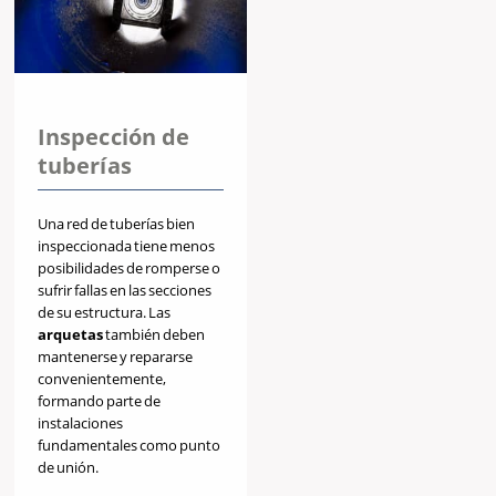
Inspección de
tuberías
Una red de tuberías bien
inspeccionada tiene menos
posibilidades de romperse o
sufrir fallas en las secciones
de su estructura. Las
arquetas
también deben
mantenerse y repararse
convenientemente,
formando parte de
instalaciones
fundamentales como punto
de unión.