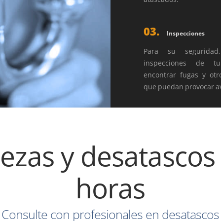
03.
Inspecciones
Para su seguridad,
inspecciones de tu
encontrar fugas y ot
que puedan provocar av
ezas y desatascos
horas
Consulte con profesionales en desatascos