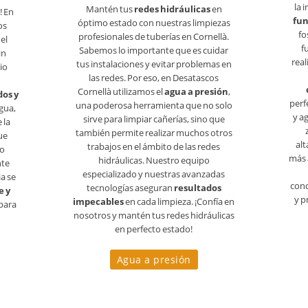
la 
Mantén tus
redes hidráulicas
en
! En
fun
óptimo estado con nuestras limpiezas
os
fo
profesionales de tuberías en Cornellà.
el
f
Sabemos lo importante que es cuidar
in
real
tus instalaciones y evitar problemas en
io
las redes. Por eso, en Desatascos
Cornellà utilizamos el
agua a presión
,
dos y
perf
una poderosa herramienta que no solo
gua,
y a
sirve para limpiar cañerías, sino que
 la
también permite realizar muchos otros
ue
alt
trabajos en el ámbito de las redes
 o
más 
hidráulicas. Nuestro equipo
nte
especializado y nuestras avanzadas
a se
cond
tecnologías aseguran
resultados
e y
y p
impecables
en cada limpieza. ¡Confía en
 para
nosotros y mantén tus redes hidráulicas
en perfecto estado!
Agua a presión