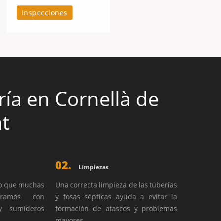
Inspecciones
ía en Cornellà de
t
02.
Limpiezas
no que muchas
Una correcta limpieza de las tuberías
tramos con
y fosas sépticas ayuda a evitar la
 y sumideros
formación de atascos y problemas
mayores.