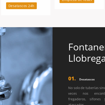
Desatascos 24h
Fontaner
Llobrega
01.
Desatascos
No solo de tuberías si
veces nos encon
fregaderos, sifones
atascados.