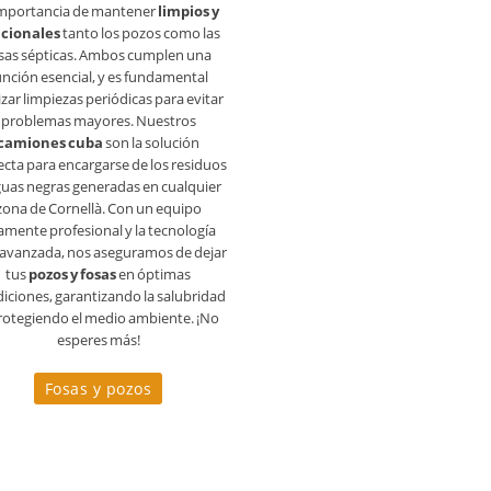
importancia de mantener
limpios y
cionales
tanto los pozos como las
sas sépticas. Ambos cumplen una
unción esencial, y es fundamental
izar limpiezas periódicas para evitar
problemas mayores. Nuestros
camiones cuba
son la solución
ecta para encargarse de los residuos
guas negras generadas en cualquier
zona de Cornellà. Con un equipo
amente profesional y la tecnología
avanzada, nos aseguramos de dejar
tus
pozos y fosas
en óptimas
iciones, garantizando la salubridad
rotegiendo el medio ambiente. ¡No
esperes más!
Fosas y pozos